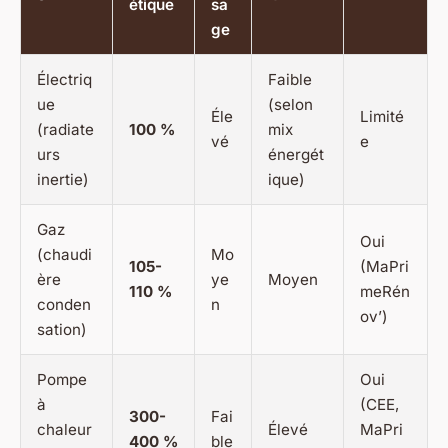
étique
sa
ge
Électriq
Faible
ue
(selon
Éle
Limité
(radiate
100 %
mix
vé
e
urs
énergét
inertie)
ique)
Gaz
Oui
(chaudi
Mo
105-
(MaPri
ère
ye
Moyen
110 %
meRén
conden
n
ov’)
sation)
Pompe
Oui
à
(CEE,
300-
Fai
chaleur
Élevé
MaPri
400 %
ble