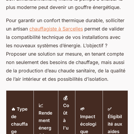
plus moderne peut devenir un gouffre énergétique.
Pour garantir un confort thermique durable, solliciter
un artisan
chauffagiste à Sarcelles
permet de valider
la compatibilité technique de vos installations avec
les nouveaux systèmes d’énergie. L’objectif ?
Proposer une solution sur mesure, en tenant compte
non seulement des besoins de chauffage, mais aussi
de la production d’eau chaude sanitaire, de la qualité
de l’air intérieur et des possibilités d’isolation.
💰
📈
Co
🔥 Type
🌱
✅
Rende
ût
de
Impact
Éligibil
ment
à
chauffa
écologi
ité aux
énerg
l'u
ge
que
aides