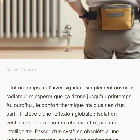
Accueil
›
Travaux
TRAVAUX
Chauffagiste à Sarcelles :
Il fut un temps où l’hiver signifiait simplement ouvrir le
radiateur et espérer que ça tienne jusqu’au printemps.
dépannage et solutions de
Aujourd’hui, le confort thermique n’a plus rien d’un
chauffage efficaces
pari. Il relève d’une réflexion globale : isolation,
ventilation, production de chaleur et régulation
Auberte
•
26/06/2026 07:35
•
7 min de lecture
intelligente. Passer d’un système obsolète à une