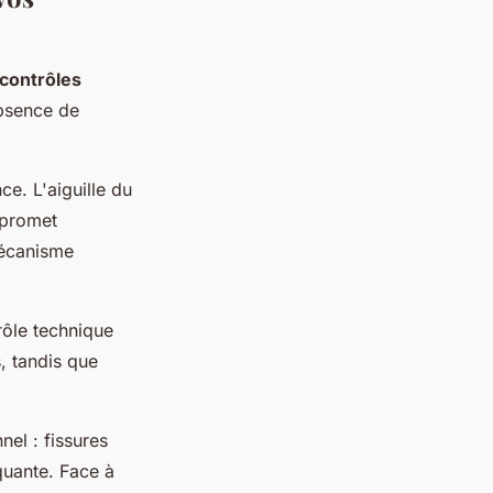
contrôles
absence de
ce. L'aiguille du
mpromet
mécanisme
rôle technique
s, tandis que
nel : fissures
nquante. Face à