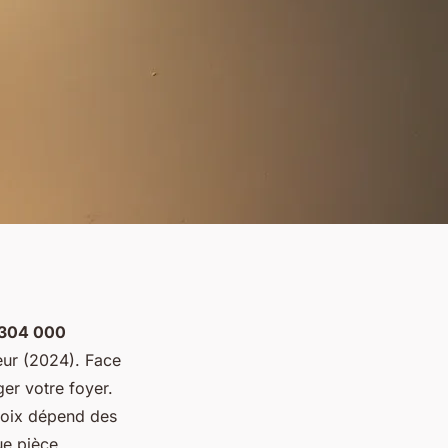
304 000
eur (2024). Face
ger votre foyer.
choix dépend des
ue pièce.