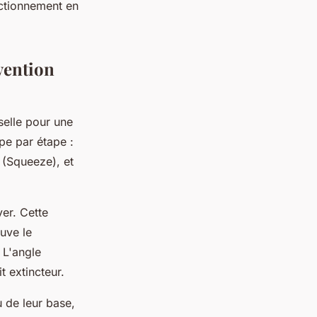
nctionnement en
vention
selle pour une
pe par étape :
e (Squeeze), et
er. Cette
ouve le
 L'angle
t extincteur.
u de leur base,