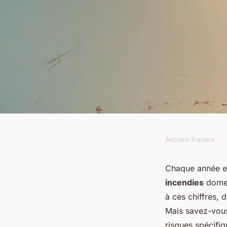
Accueil
›
Travaux
TRAVAUX
Tout savoir sur les e
Chaque année en
incendies
domes
et conseils utiles
à ces chiffres, 
Mais savez-vous
risques spécifi