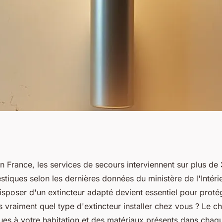
xtincteurs : choix
 France, les services de secours interviennent sur plus de
tiques selon les dernières données du ministère de l'Intéri
disposer d'un extincteur adapté devient essentiel pour proté
 vraiment quel type d'extincteur installer chez vous ? Le 
ques à votre habitation et des matériaux présents dans chaq