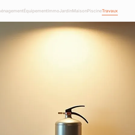
énagement
Équipement
Immo
Jardin
Maison
Piscine
Travaux