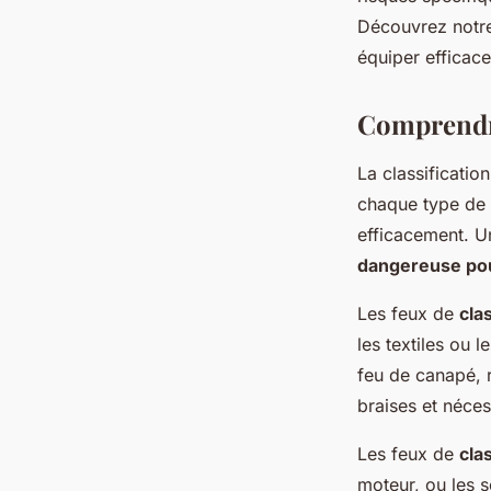
Joseph
•
27 février 2026
•
7 min de lecture
Découvrez notr
équiper efficac
Comprendre 
La classificatio
chaque type de 
efficacement. U
dangereuse pour
Les feux de
cla
les textiles ou l
feu de canapé, 
braises et néces
Les feux de
cla
moteur, ou les s