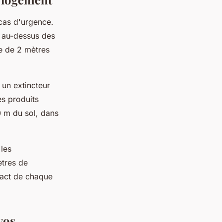
 cas d'urgence.
t au-dessus des
e de 2 mètres
un extincteur
es produits
0 m du sol, dans
 les
ètres de
xact de chaque
vos