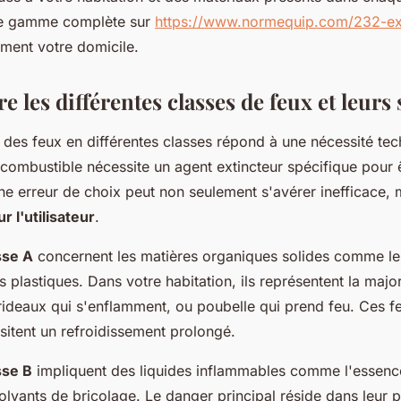
e gamme complète sur
https://www.normequip.com/232-ext
ement votre domicile.
les différentes classes de feux et leurs 
n des feux en différentes classes répond à une nécessité tec
combustible nécessite un agent extincteur spécifique pour ê
ne erreur de choix peut non seulement s'avérer inefficace,
 l'utilisateur
.
sse A
concernent les matières organiques solides comme le b
es plastiques. Dans votre habitation, ils représentent la major
rideaux qui s'enflamment, ou poubelle qui prend feu. Ces fe
sitent un refroidissement prolongé.
sse B
impliquent des liquides inflammables comme l'essence,
olvants de bricolage. Le danger principal réside dans leur 