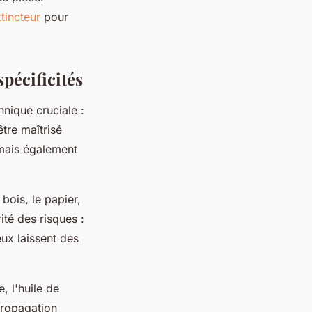
incteur
pour
spécificités
hnique cruciale :
tre maîtrisé
 mais également
ois, le papier,
ité des risques :
ux laissent des
 l'huile de
propagation