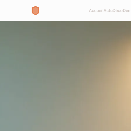
Accueil
Actu
Déco
Dém