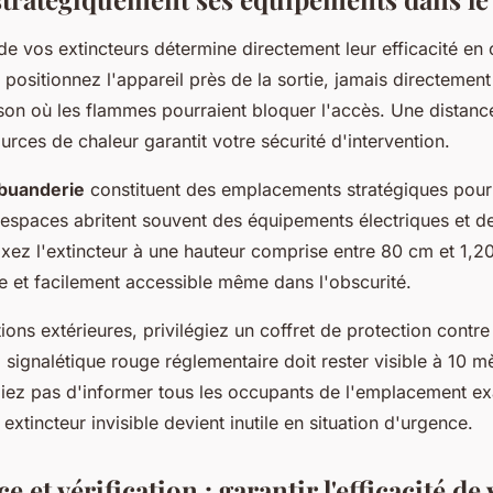
e vos extincteurs détermine directement leur efficacité en
, positionnez l'appareil près de la sortie, jamais directemen
son où les flammes pourraient bloquer l'accès. Une distanc
ces de chaleur garantit votre sécurité d'intervention.
 buanderie
constituent des emplacements stratégiques pour 
 espaces abritent souvent des équipements électriques et d
ixez l'extincteur à une hauteur comprise entre 80 cm et 1,2
le et facilement accessible même dans l'obscurité.
tions extérieures, privilégiez un coffret de protection contre
a signalétique rouge réglementaire doit rester visible à 10 m
liez pas d'informer tous les occupants de l'emplacement e
extincteur invisible devient inutile en situation d'urgence.
 et vérification : garantir l'efficacité de 