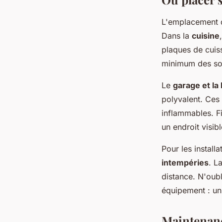
L'emplacement d
Dans la
cuisine
plaques de cuis
minimum des sour
Le
garage et la
polyvalent. Ces
inflammables. F
un endroit visib
Pour les installa
intempéries
. L
distance. N'oub
équipement : un 
Maintenance