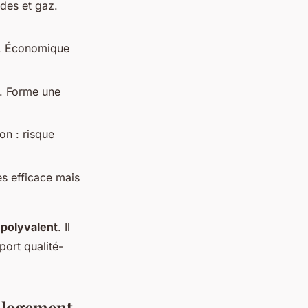
ides et gaz.
r). Économique
s. Forme une
ion : risque
s efficace mais
 polyvalent
. Il
port qualité-
e logement