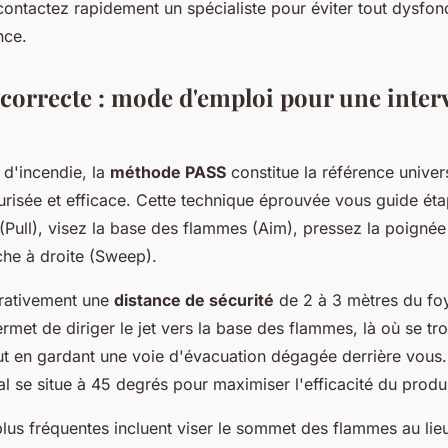
contactez rapidement un spécialiste pour éviter tout dysfo
nce.
n correcte : mode d'emploi pour une inter
 d'incendie, la
méthode PASS
constitue la référence univer
urisée et efficace. Cette technique éprouvée vous guide éta
e (Pull), visez la base des flammes (Aim), pressez la poigné
he à droite (Sweep).
rativement une
distance de sécurité
de 2 à 3 mètres du foy
rmet de diriger le jet vers la base des flammes, là où se tr
ut en gardant une voie d'évacuation dégagée derrière vous.
l se situe à 45 degrés pour maximiser l'efficacité du produi
plus fréquentes incluent viser le sommet des flammes au lie