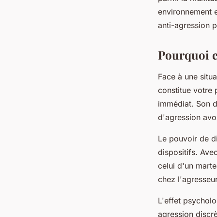
Joseph
•
31 décembre 2025
•
8 min de lecture
environnement e
anti-agression p
Pourquoi ce
Face à une situ
constitue votre
immédiat. Son dé
d'agression avor
Le pouvoir de di
dispositifs. Av
celui d'un mart
chez l'agresseur
L'effet psychol
agression discrè