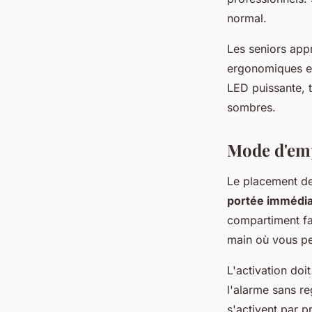
normal.
Les seniors app
ergonomiques e
LED puissante, t
sombres.
Mode d'empl
Le placement de
portée immédi
compartiment fac
main où vous pe
L'activation doi
l'alarme sans re
s'activent par p