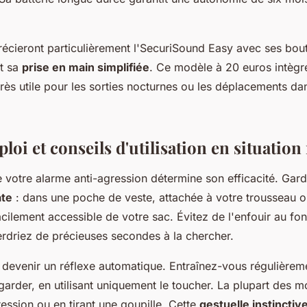
récieront particulièrement l'SecuriSound Easy avec ses bou
t sa
prise en main simplifiée
. Ce modèle à 20 euros intèg
rès utile pour les sorties nocturnes ou les déplacements da
oi et conseils d'utilisation en situation 
 votre alarme anti-agression détermine son efficacité. Gard
ate
: dans une poche de veste, attachée à votre trousseau 
ilement accessible de votre sac. Évitez de l'enfouir au fo
rdriez de précieuses secondes à la chercher.
t devenir un réflexe automatique. Entraînez-vous régulière
garder, en utilisant uniquement le toucher. La plupart des 
ression ou en tirant une goupille. Cette
gestuelle instinctiv