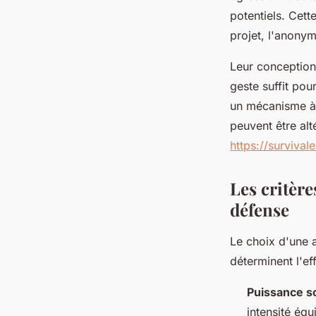
potentiels. Cet
projet, l'anony
Leur conception 
geste suffit pou
un mécanisme à d
peuvent être alt
https://survival
Les critère
défense
Le choix d'une a
déterminent l'ef
Puissance s
intensité équ