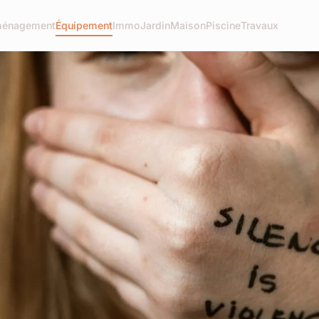
énagement
Équipement
Immo
Jardin
Maison
Piscine
Travaux