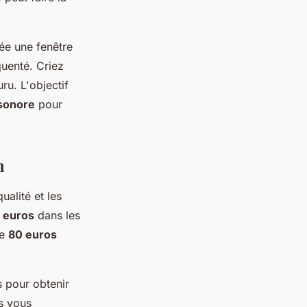
ée une fenêtre
quenté. Criez
ru. L'objectif
sonore
pour
n
alité et les
 euros
dans les
re
80 euros
s pour obtenir
ls vous