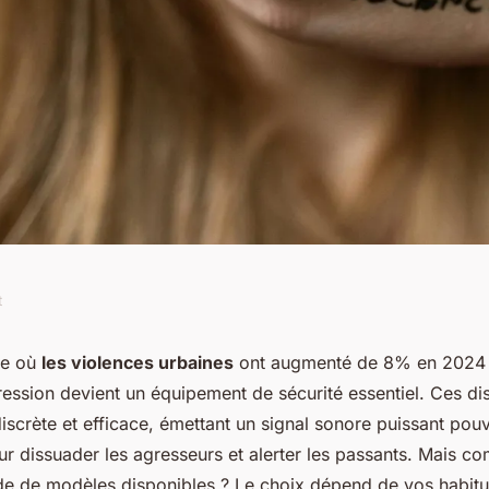
t
i-agression : guide
te où
les violences urbaines
ont augmenté de 8% en 2024 
ression devient un équipement de sécurité essentiel. Ces dis
pratiques
iscrète et efficace, émettant un signal sonore puissant pouv
r dissuader les agresseurs et alerter les passants. Mais co
ude de modèles disponibles ? Le choix dépend de vos habitu