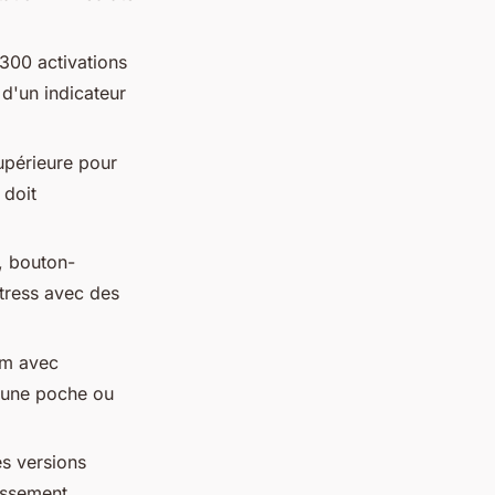
.
 300 activations
 d'un indicateur
upérieure pour
 doit
, bouton-
stress avec des
um avec
s une poche ou
s versions
issement