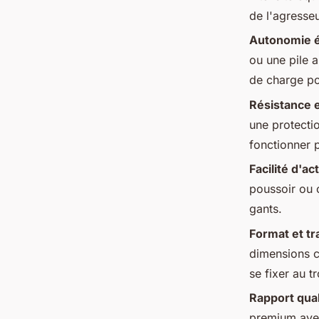
de l'agresse
Autonomie 
ou une pile a
de charge po
Résistance 
une protectio
fonctionner 
Facilité d'ac
poussoir ou 
gants.
Format et tr
dimensions c
se fixer au t
Rapport qual
premium avec