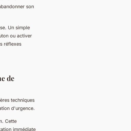
à abandonner son
se. Un simple
uton ou activer
s réflexes
me de
tères techniques
uation d'urgence.
m. Cette
ntation immédiate