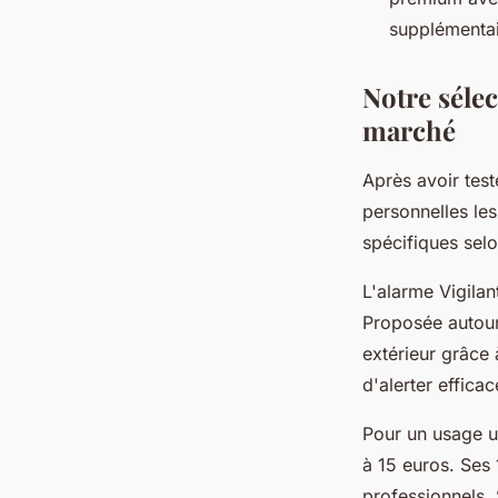
supplémentai
Notre séle
marché
Après avoir tes
personnelles le
spécifiques selon
L'alarme Vigilan
Proposée autour 
extérieur grâce
d'alerter effic
Pour un usage ur
à 15 euros. Ses 
professionnels.