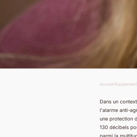
Accueil
›
Équipemen
ÉQUIPEMENT
Meilleur alarme ant
Dans un contex
l'alarme anti-ag
d'achat et conseils 
une protection d
130 décibels pou
parmi la multit