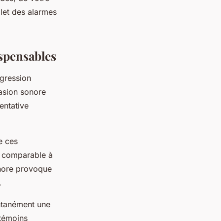
let des alarmes
ispensables
agression
asion sonore
entative
e ces
it comparable à
onore provoque
.
antanément une
 témoins