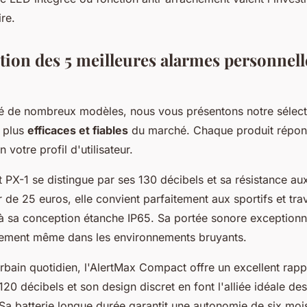
re.
ction des 5 meilleures alarmes personnell
té de nombreux modèles, nous vous présentons notre sélec
s plus
efficaces et fiables
du marché. Chaque produit répon
 votre profil d'utilisateur.
t PX-1 se distingue par ses 130 décibels et sa résistance au
de 25 euros, elle convient parfaitement aux sportifs et trav
 à sa conception étanche IP65. Sa portée sonore exceptionn
acement même dans les environnements bruyants.
bain quotidien, l'AlertMax Compact offre un excellent rappo
120 décibels et son design discret en font l'alliée idéale des
 Sa batterie longue durée garantit une autonomie de six moi