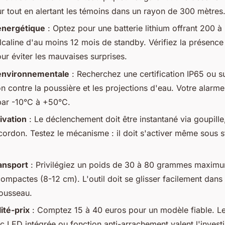
ur tout en alertant les témoins dans un rayon de 300 mètres
énergétique
: Optez pour une batterie lithium offrant 200 à
lcaline d'au moins 12 mois de standby. Vérifiez la présence
ur éviter les mauvaises surprises.
environnementale
: Recherchez une certification IP65 ou s
n contre la poussière et les projections d'eau. Votre alarme
par -10°C à +50°C.
tivation
: Le déclenchement doit être instantané via goupille
cordon. Testez le mécanisme : il doit s'activer même sous 
ansport
: Privilégiez un poids de 30 à 80 grammes maxim
ompactes (8-12 cm). L'outil doit se glisser facilement dan
rousseau.
ité-prix
: Comptez 15 à 40 euros pour un modèle fiable. Le
 LED intégrée ou fonction anti-arrachement valent l'invest