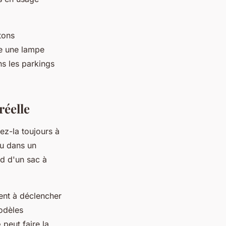
tons
re une lampe
ns les parkings
réelle
ez-la toujours à
ou dans un
nd d'un sac à
ment à déclencher
modèles
e
peut faire la