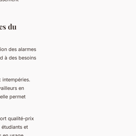
es du
tion des alarmes
d à des besoins
x intempéries.
ailleurs en
elle permet
rt qualité-prix
 étudiants et
s en usage