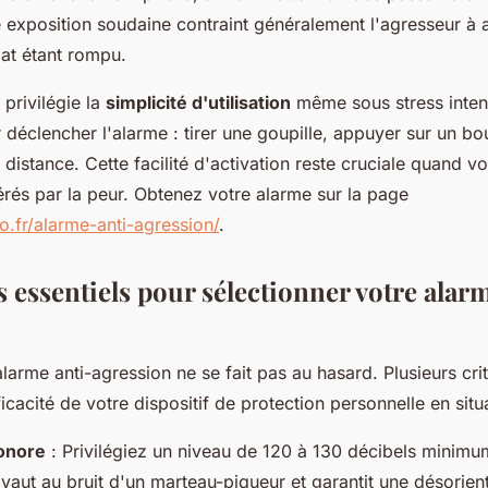
te exposition soudaine contraint généralement l'agresseur 
mat étant rompu.
privilégie la
simplicité d'utilisation
même sous stress inten
r déclencher l'alarme : tirer une goupille, appuyer sur un bo
istance. Cette facilité d'activation reste cruciale quand vo
érés par la peur. Obtenez votre alarme sur la page
eo.fr/alarme-anti-agression/
.
s essentiels pour sélectionner votre alar
larme anti-agression ne se fait pas au hasard. Plusieurs cri
ficacité de votre dispositif de protection personnelle en sit
onore
: Privilégiez un niveau de 120 à 130 décibels minimu
ivaut au bruit d'un marteau-piqueur et garantit une désorie