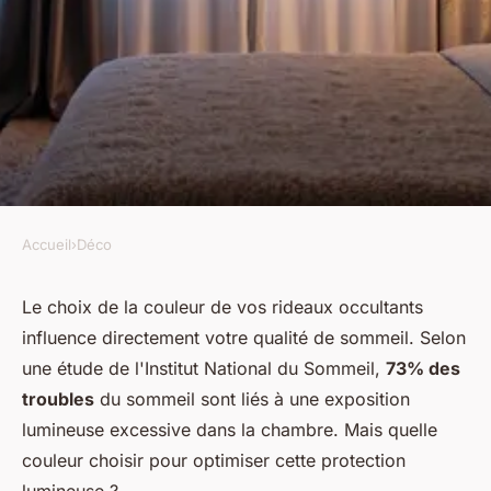
Accueil
›
Déco
DÉCO
Les couleurs idéales des
Le choix de la couleur de vos rideaux occultants
influence directement votre qualité de sommeil. Selon
rideaux occultants pour mieux
une étude de l'Institut National du Sommeil,
73% des
dormir
troubles
du sommeil sont liés à une exposition
lumineuse excessive dans la chambre. Mais quelle
Joseph
•
1 décembre 2025
•
8 min de lecture
couleur choisir pour optimiser cette protection